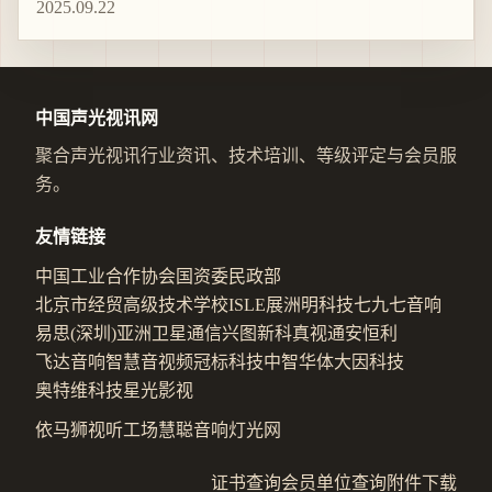
2025.09.22
中国声光视讯网
聚合声光视讯行业资讯、技术培训、等级评定与会员服
务。
友情链接
中国工业合作协会
国资委
民政部
北京市经贸高级技术学校
ISLE展
洲明科技
七九七音响
易思(深圳)
亚洲卫星通信
兴图新科
真视通
安恒利
飞达音响
智慧音视频
冠标科技
中智华体
大因科技
奥特维科技
星光影视
依马狮视听工场
慧聪音响灯光网
证书查询
会员单位查询
附件下载