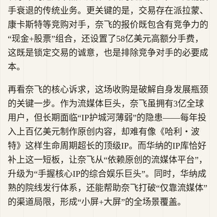
手衰退的传统业务。更关键的是，交易存在派拉蒙、
康卡斯特等竞购对手，奈飞的报价既包含有竞争力的
“现金+股票”组合，还设置了58亿美元高额分手费，
这既是锁定交易的诚意，也是排除竞争对手的必要成
本。
再看奈飞的核心诉求，这场收购是破解自身发展瓶颈
的关键一步。作为流媒体巨头，奈飞虽拥有3亿全球
用户，但长期面临“IP护城河薄弱”的隐患——每年投
入上百亿美元制作原创内容，却难有像《哈利・波
特》这样生命周期超长的顶级IP。而华纳的IP库恰好
补上这一短板，让奈飞从“依赖原创的流媒体平台”，
升级为“手握核心IP的综合娱乐巨头”。同时，华纳成
熟的院线发行体系，还能帮助奈飞打破“仅靠流媒体”
的渠道局限，形成“小屏+大屏”的全场景覆盖。