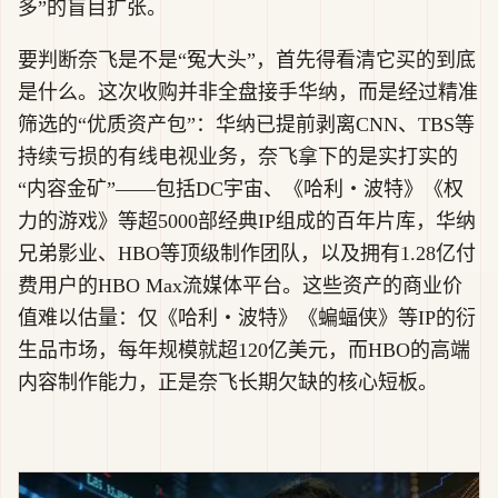
多”的盲目扩张。
要判断奈飞是不是“冤大头”，首先得看清它买的到底
是什么。这次收购并非全盘接手华纳，而是经过精准
筛选的“优质资产包”：华纳已提前剥离CNN、TBS等
持续亏损的有线电视业务，奈飞拿下的是实打实的
“内容金矿”——包括DC宇宙、《哈利・波特》《权
力的游戏》等超5000部经典IP组成的百年片库，华纳
兄弟影业、HBO等顶级制作团队，以及拥有1.28亿付
费用户的HBO Max流媒体平台。这些资产的商业价
值难以估量：仅《哈利・波特》《蝙蝠侠》等IP的衍
生品市场，每年规模就超120亿美元，而HBO的高端
内容制作能力，正是奈飞长期欠缺的核心短板。