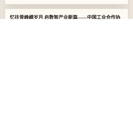
ISLE 2026 行业风向标奖项申报火热开启！
2025.12.09
在ISLE展会，“邂逅”2025政府工作报告关键词
2025.12.09
忆往昔峥嵘岁月 启数智产业新篇——中国工业合作协
会成立87周年纪念大会暨第六次会员代表大会在京召
开
2025.09.22