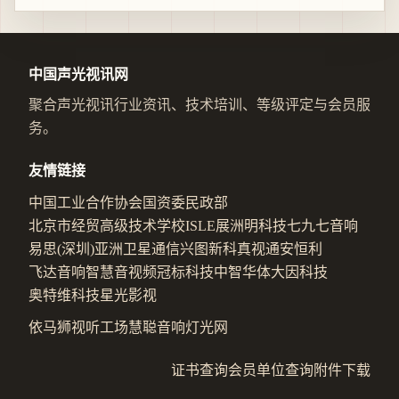
中国声光视讯网
聚合声光视讯行业资讯、技术培训、等级评定与会员服
务。
友情链接
中国工业合作协会
国资委
民政部
北京市经贸高级技术学校
ISLE展
洲明科技
七九七音响
易思(深圳)
亚洲卫星通信
兴图新科
真视通
安恒利
飞达音响
智慧音视频
冠标科技
中智华体
大因科技
奥特维科技
星光影视
依马狮视听工场
慧聪音响灯光网
证书查询
会员单位查询
附件下载