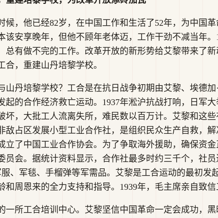
合，重建培黎学校，为改革开放添砖加瓦
的时候，他已经82岁，在中国工作和生活了52年，为中国
本该安享晚年，但他不顾年老体迈，工作干劲不减当年。1
，总有做不完的工作。改革开放的新形势给艾黎带来了新
工合，重建山丹培黎学校。
与山丹培黎学校？工合是在抗日战争初期由艾黎、埃德加·
发起的合作经济救亡运动。1937年淞沪抗战打响，日军
破坏，大批工人流离失所，难民数以百万计。艾黎和这些
非敌占区发展小型工业合作社，是组织民众生产自救，解
年成立了中国工业合作协会。为了争取海外援助，确保资金正
委员会。据统计资料显示，合作社最多时约三千个，社员
括军服、军毯、手榴弹等军需品。艾黎是工合运动的最初发
龄和周恩来的全力支持和指导。1939年，毛主席亲自致
的一所工合培训中心。艾黎坚信中国革命一定会成功，黑