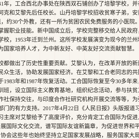
41年，工合西北办事处在陕西双石铺创办了培黎学校，并在
何克和艾黎先后任校长。山丹培黎学校招收贫寒子弟，安
产组，约30个外教，还有一所为贫困农民免费服务的小医
掌握职业技能。新中国成立后，学校完整移交给人民政府，
学校，1953年迁到兰州。这所学校发展演变为现今的兰
为国家培养人才，为中新友好、中英友好交流贡献智慧。
校都做出了历史性重要贡献。艾黎认为，在改革开放的新
民众生活，协助发展国家经济。在艾黎和工合老同志的共
1983年和1987年恢复活动。工合国际恢复至今30多年
训班，设立国际主义教育基地，组织纪念活动，参与扶贫
作社保持交往，与印度合作社研究机构开展交流等等，为
门的有力支持。2017年4月22日《人民日报》头版报
习主席对艾黎给予了高度评价，充分肯定工合国际为促进
开展国际文化交流，谱写国际友谊新篇章，为促进世界和
合协会这些年也始终坚持立足国家发展战略，服务国家大