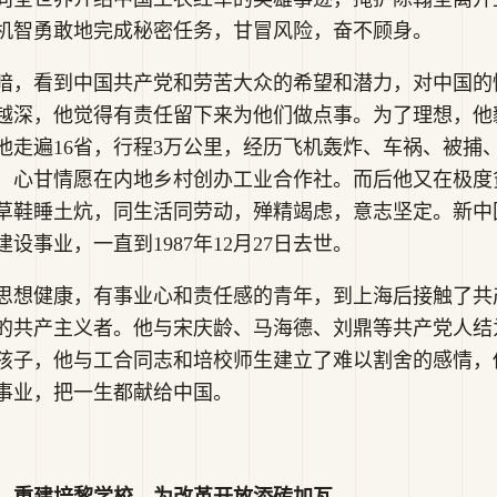
机智勇敢地完成秘密任务，甘冒风险，奋不顾身。
暗，看到中国共产党和劳苦大众的希望和潜力，对中国的
越深，他觉得有责任留下来为他们做点事。为了理想，他
他走遍16省，行程3万公里，经历飞机轰炸、车祸、被捕
，心甘情愿在内地乡村创办工业合作社。而后他又在极度
草鞋睡土炕，同生活同劳动，殚精竭虑，意志坚定。新中
设事业，一直到1987年12月27日去世。
思想健康，有事业心和责任感的青年，到上海后接触了共
的共产主义者。他与宋庆龄、马海德、刘鼎等共产党人结
孩子，他与工合同志和培校师生建立了难以割舍的感情，
事业，把一生都献给中国。