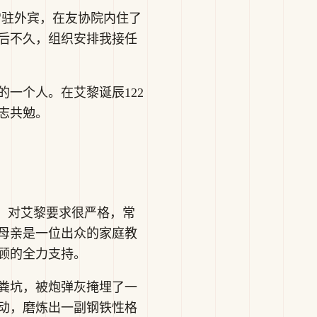
常驻外宾，在友协院内住了
作后不久，组织安排我接任
一个人。在艾黎诞辰122
志共勉。
长，对艾黎要求很严格，常
母亲是一位出众的家庭教
顾的全力支持。
马粪坑，被炮弹灰掩埋了一
动，磨炼出一副钢铁性格