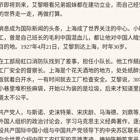
圣诞节即将到来，艾黎眼看兄弟姐妹都在建功立业，而自己
的世界走一走，再做打算。
消息成为国际新闻的头条，上海成了世界关注的中心。小
工，曾是自己班长的毛利中国混血儿，都让他对中国人暗
的地。1927年4月21日，艾黎到达上海，时年30岁。
在工部局虹口消防队找到了差事，担任小队长。他工作兢
工厂安全的督察长。上海是个花天酒地的地方，处处纸醉
饭就着白开水，一有时间就去工厂检查安全。艾黎说，3
小巷里堆积些麻袋，开始以为装的是垃圾，后来才知道里
道太不公平。
共产党人，与斯诺、史沫特莱、宋庆龄、马海德、刘鼎等
外国人组织的政治讨论会，学习马克思主义经典著作，逐
设共产国际中国小组与中国共产党领导下的中央苏区联系
向全世界介绍中国工农红军的英雄事迹，掩护陈翰笙离开