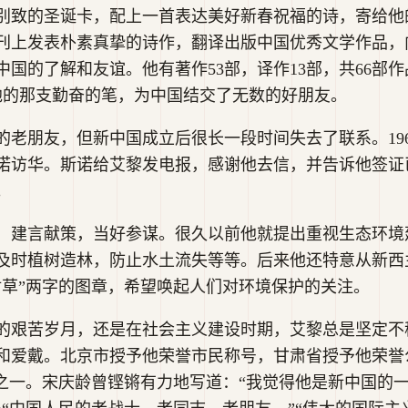
别致的圣诞卡，配上一首表达美好新春祝福的诗，寄给他
刊上发表朴素真挚的诗作，翻译出版中国优秀文学作品，
国的了解和友谊。他有著作53部，译作13部，共66部
过他的那支勤奋的笔，为中国结交了无数的好朋友。
的老朋友，但新中国成立后很长一段时间失去了联系。19
诺访华。斯诺给艾黎发电报，感谢他去信，并告诉他签证
。
，建言献策，当好参谋。很久以前他就提出重视生态环境
及时植树造林，防止水土流失等等。后来他还特意从新西
树草”两字的图章，希望唤起人们对环境保护的关注。
的艰苦岁月，还是在社会主义建设时期，艾黎总是坚定不
和爱戴。北京市授予他荣誉市民称号，甘肃省授予他荣誉公
”之一。宋庆龄曾铿锵有力地写道：“我觉得他是新中国的