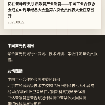
忆往昔峥嵘岁月 启数智产业新篇——中国工业合作协
会成立87周年纪念大会暨第六次会员代表大会在京召
开
2025.09.22
中国声光视讯网
聚合声光视讯行业资讯、技术培训、等级评定与会员服
务。
友情链接
中国工业合作协会
国资委
民政部
北京市经贸高级技术学校
ISLE展
洲明科技
七九七音响
易思(深圳)
亚洲卫星通信
兴图新科
真视通
安恒利
飞达音响
智慧音视频
冠标科技
中智华体
大因科技
奥特维科技
星光影视