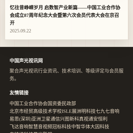
忆往昔峥嵘岁月 启数智产业新篇——中国工业合作协
会成立87周年纪念大会暨第六次会员代表大会在京召
开
2025.09.22
中国声光视讯网
聚合声光视讯行业资讯、技术培训、等级评定与会员服
务。
友情链接
中国工业合作协会
国资委
民政部
北京市经贸高级技术学校
ISLE展
洲明科技
七九七音响
易思(深圳)
亚洲卫星通信
兴图新科
真视通
安恒利
飞达音响
智慧音视频
冠标科技
中智华体
大因科技