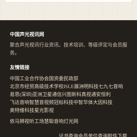
中国声光视讯网
聚合声光视讯行业资讯、技术培训、等级评定与会员服
务。
友情链接
中国工业合作协会
国资委
民政部
北京市经贸高级技术学校
ISLE展
洲明科技
七九七音响
易思(深圳)
亚洲卫星通信
兴图新科
真视通
安恒利
飞达音响
智慧音视频
冠标科技
中智华体
大因科技
奥特维科技
星光影视
依马狮视听工场
慧聪音响灯光网
证书查询
会员单位查询
附件下载